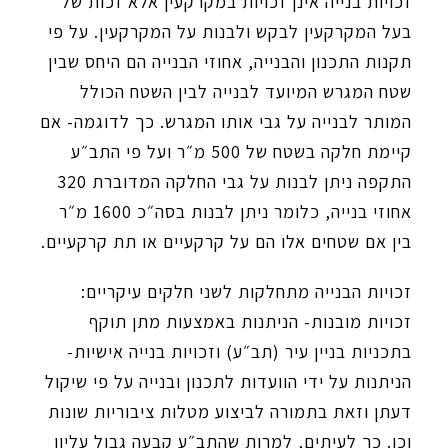
זכויות בנייה אינן זכויות במקרקעין אלא זכות של
בעל המקרקעין לבקש ולבנות על המקרקעין. על פי
תקנות התכנון והבנייה, אחוזי הבנייה הם היחס שבין
שטח המגרש המיועד לבנייה לבין השטח הכולל
המותר לבנייה על גבי אותו המגרש. כך לדוגמה- אם
קיימת חלקה בשטח של 500 מ״ר ועל פי התב״ע
התקפה ניתן לבנות על גבי החלקה המדוברת 320
אחוזי בנייה, כלומר ניתן לבנות בסה״כ 1600 מ״ר
בין אם שטחים אלו הם על קרקעיים או תת קרקעיים.
זכויות הבנייה מתחלקות לשני חלקים עיקריים:
זכויות מובנות- הניתנות באמצעות מתן תוקף
בתכניות בניין עיר (תב״ע) וזכויות בנייה אישיות-
הניתנות על ידי הוועדות לתכנון ובנייה על פי שיקול
דעתן וזאת בתמורה לביצוע מטלות ציבוריות שונות
וכו. כך לעיתים, למרות שהתב״ע קבעה גבול עליון